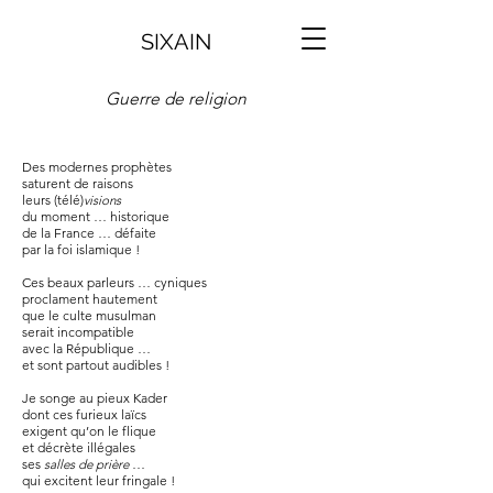
SIXAIN
Guerre de religion
Des modernes prophètes
saturent de raisons
leurs (télé)
visions
du moment … historique
de la France … défaite
par la foi islamique !
Ces beaux parleurs … cyniques
proclament hautement
que le culte musulman
serait incompatible
avec la République …
et sont partout audibles !
Je songe au pieux Kader
dont ces furieux laïcs
exigent qu’on le flique
et décrète illégales
ses
salles de prière
…
qui excitent leur fringale !