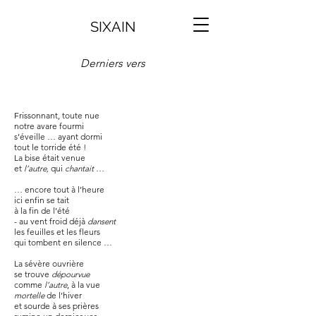
SIXAIN
Derniers vers
Frissonnant, toute nue
notre avare fourmi
s’éveille … ayant dormi
tout le torride été !
La bise était venue
et
l’autre,
qui
chantait
…
… encore tout à l’heure
ici enfin se tait
à la fin de l’été
- au vent froid déjà
dansent
les feuilles et les fleurs
qui tombent en silence …
La sévère ouvrière
se trouve
dépourvue
comme
l’autre
, à la vue
mortelle
de l’hiver
et sourde à ses prières