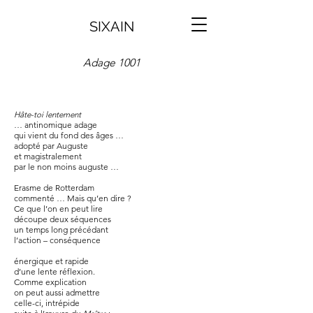
SIXAIN
Adage 1001
Hâte-toi lentement
… antinomique adage
qui vient du fond des âges …
adopté par Auguste
et magistralement
par le non moins auguste …
Erasme de Rotterdam
commenté … Mais qu’en dire ?
Ce que l’on en peut lire
découpe deux séquences
un temps long précédant
l’action – conséquence
énergique et rapide
d’une lente réflexion.
Comme explication
on peut aussi admettre
celle-ci, intrépide